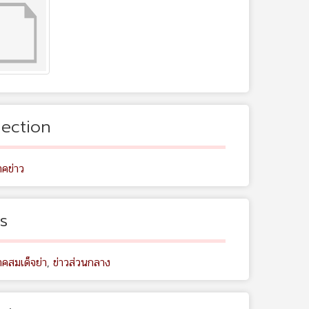
lection
คข่าว
s
คสมเด็จย่า
,
ข่าวส่วนกลาง