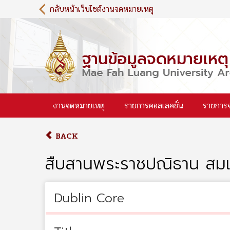
S
กลับหน้าเว็บไซต์งานจดหมายเหตุ
k
i
p
t
o
m
a
i
งานจดหมายเหตุ
รายการคอลเลคชั่น
รายการ
n
c
o
BACK
n
t
สืบสานพระราชปณิธาน สมเด็
e
n
t
Dublin Core