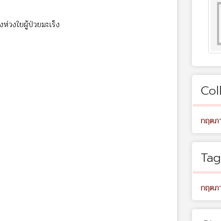
่วงใยผู้ป่วยมะเร็ง
Col
กฤตภา
Tag
กฤตภา