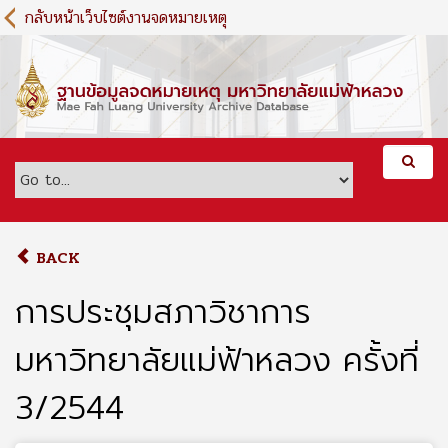
S
กลับหน้าเว็บไซต์งานจดหมายเหตุ
k
i
p
t
o
m
a
i
n
c
o
BACK
n
t
การประชุมสภาวิชาการ
e
n
มหาวิทยาลัยแม่ฟ้าหลวง ครั้งที่
t
3/2544