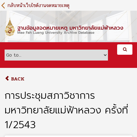
S
กลับหน้าเว็บไซต์งานจดหมายเหตุ
k
i
p
t
o
m
a
i
n
c
o
BACK
n
t
การประชุมสภาวิชาการ
e
n
มหาวิทยาลัยแม่ฟ้าหลวง ครั้งที่
t
1/2543