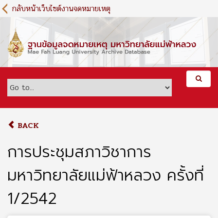
S
กลับหน้าเว็บไซต์งานจดหมายเหตุ
k
i
p
t
o
m
a
i
n
c
o
BACK
n
t
การประชุมสภาวิชาการ
e
n
มหาวิทยาลัยแม่ฟ้าหลวง ครั้งที่
t
1/2542