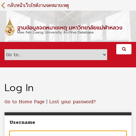
S
กลับหน้าเว็บไซต์งานจดหมายเหตุ
k
i
p
t
o
m
a
i
n
c
o
n
Log In
t
e
Go to Home Page
|
Lost your password?
n
t
Username