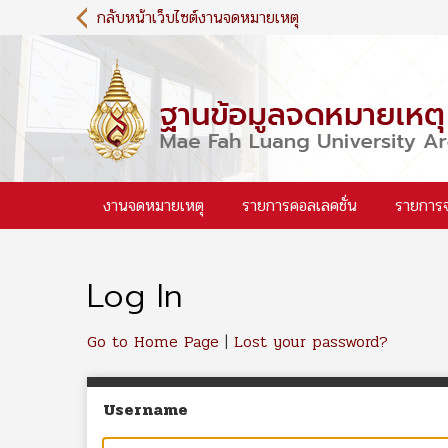
S
กลับหน้าเว็บไซต์งานจดหมายเหตุ
k
i
p
t
o
m
a
i
งานจดหมายเหตุ
รายการคอลเลคชั่น
รายการ
n
c
o
n
Log In
t
e
n
Go to Home Page
|
Lost your password?
t
Username