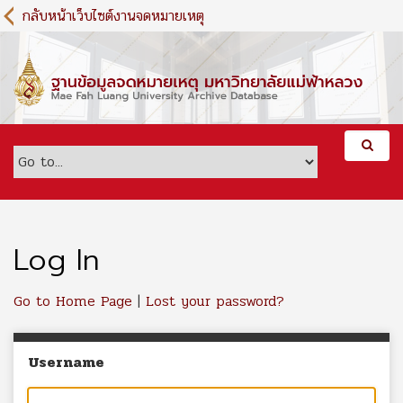
S
กลับหน้าเว็บไซต์งานจดหมายเหตุ
k
i
p
t
o
m
a
i
n
c
o
n
Log In
t
e
Go to Home Page
|
Lost your password?
n
t
Username