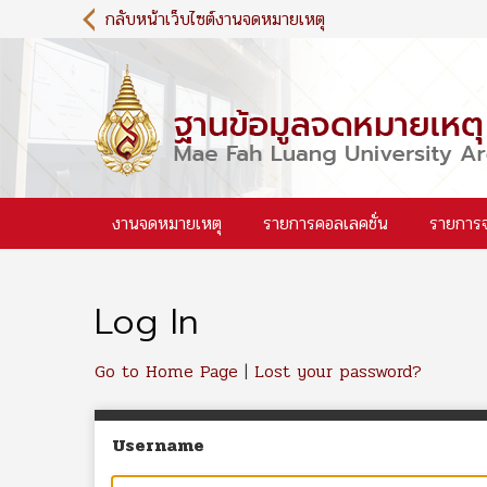
S
กลับหน้าเว็บไซต์งานจดหมายเหตุ
k
i
p
t
o
m
a
i
งานจดหมายเหตุ
รายการคอลเลคชั่น
รายการ
n
c
o
n
Log In
t
e
n
Go to Home Page
|
Lost your password?
t
Username