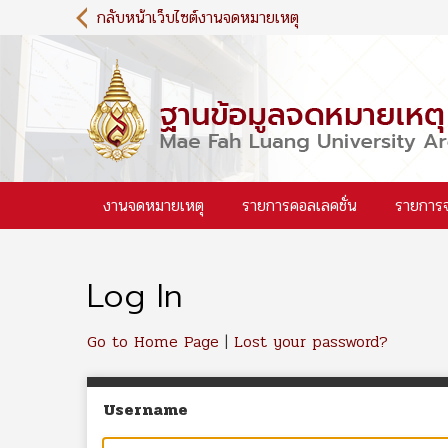
S
กลับหน้าเว็บไซต์งานจดหมายเหตุ
k
i
p
t
o
m
a
i
งานจดหมายเหตุ
รายการคอลเลคชั่น
รายการ
n
c
o
n
Log In
t
e
n
Go to Home Page
|
Lost your password?
t
Username