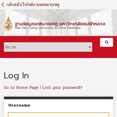
S
กลับหน้าเว็บไซต์งานจดหมายเหตุ
k
i
p
t
o
m
a
i
n
c
o
n
Log In
t
e
Go to Home Page
|
Lost your password?
n
t
Username