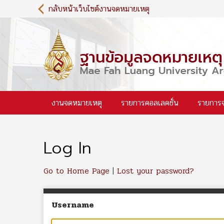
S
กลับหน้าเว็บไซต์งานจดหมายเหตุ
k
i
p
t
o
m
a
i
งานจดหมายเหตุ
รายการคอลเลคชั่น
รายการ
n
c
o
n
Log In
t
e
n
Go to Home Page
|
Lost your password?
t
Username