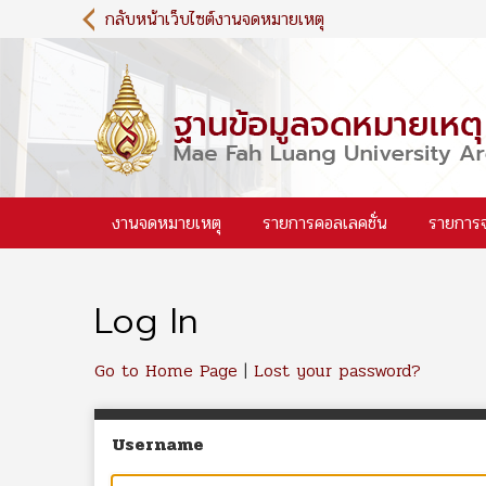
S
กลับหน้าเว็บไซต์งานจดหมายเหตุ
k
i
p
t
o
m
a
i
งานจดหมายเหตุ
รายการคอลเลคชั่น
รายการ
n
c
o
n
Log In
t
e
n
Go to Home Page
|
Lost your password?
t
Username