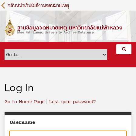
S
กลับหน้าเว็บไซต์งานจดหมายเหตุ
k
i
p
t
o
m
a
i
n
c
o
n
Log In
t
e
Go to Home Page
|
Lost your password?
n
t
Username