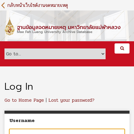
S
กลับหน้าเว็บไซต์งานจดหมายเหตุ
k
i
p
t
o
m
a
i
n
c
o
n
Log In
t
e
Go to Home Page
|
Lost your password?
n
t
Username