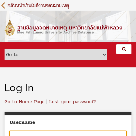
S
กลับหน้าเว็บไซต์งานจดหมายเหตุ
k
i
p
t
o
m
a
i
n
c
o
n
Log In
t
e
Go to Home Page
|
Lost your password?
n
t
Username