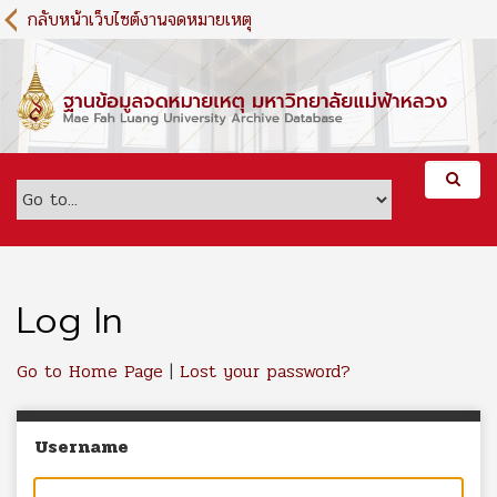
S
กลับหน้าเว็บไซต์งานจดหมายเหตุ
k
i
p
t
o
m
a
i
n
c
o
n
Log In
t
e
Go to Home Page
|
Lost your password?
n
t
Username