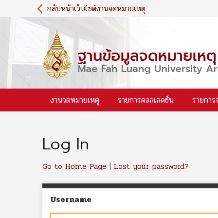
S
กลับหน้าเว็บไซต์งานจดหมายเหตุ
k
i
p
t
o
m
a
i
งานจดหมายเหตุ
รายการคอลเลคชั่น
รายการ
n
c
o
n
Log In
t
e
n
Go to Home Page
|
Lost your password?
t
Username