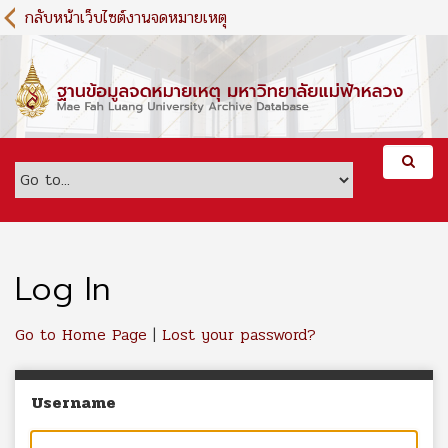
S
กลับหน้าเว็บไซต์งานจดหมายเหตุ
k
i
p
t
o
m
a
i
n
c
o
n
Log In
t
e
Go to Home Page
|
Lost your password?
n
t
Username