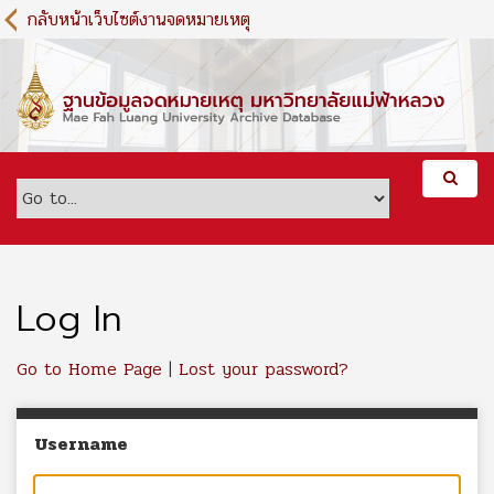
S
กลับหน้าเว็บไซต์งานจดหมายเหตุ
k
i
p
t
o
m
a
i
n
c
o
n
Log In
t
e
Go to Home Page
|
Lost your password?
n
t
Username