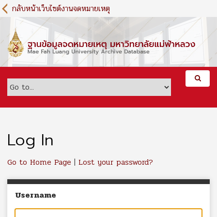
S
กลับหน้าเว็บไซต์งานจดหมายเหตุ
k
i
p
t
o
m
a
i
n
c
o
n
Log In
t
e
Go to Home Page
|
Lost your password?
n
t
Username