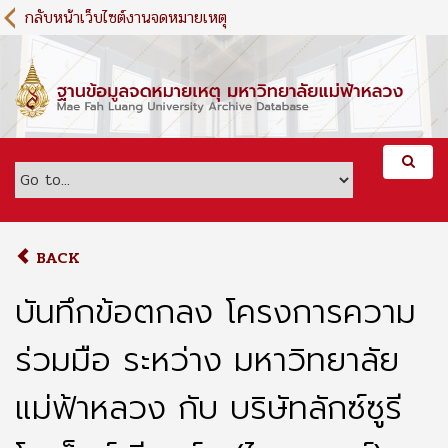
S
กลับหน้าเว็บไซต์งานจดหมายเหตุ
k
i
p
t
o
m
a
i
n
c
o
BACK
n
t
บันทึกข้อตกลง โครงการความ
e
n
ร่วมมือ ระหว่าง มหาวิทยาลัย
t
แม่ฟ้าหลวง กับ บริษัทลักซ์ซูรี