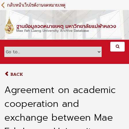
S
กลับหน้าเว็บไซต์งานจดหมายเหตุ
k
i
p
t
o
m
a
i
n
c
o
BACK
n
t
Agreement on academic
e
n
cooperation and
t
exchange between Mae