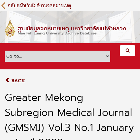
S
กลับหน้าเว็บไซต์งานจดหมายเหตุ
k
i
p
t
o
m
a
i
n
c
o
BACK
n
t
Greater Mekong
e
n
Subregion Medical Journal
t
(GMSMJ) Vol.3 No.1 January