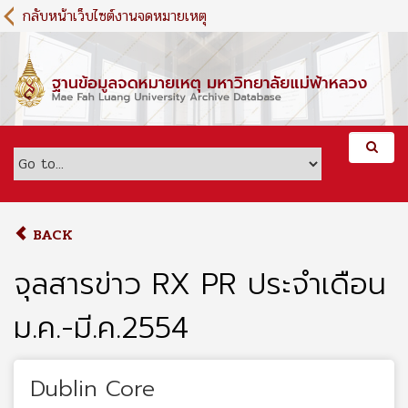
S
กลับหน้าเว็บไซต์งานจดหมายเหตุ
k
i
p
t
o
m
a
i
n
c
o
BACK
n
t
จุลสารข่าว RX PR ประจำเดือน
e
n
ม.ค.-มี.ค.2554
t
Dublin Core