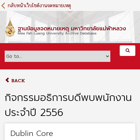
S
กลับหน้าเว็บไซต์งานจดหมายเหตุ
k
i
p
t
o
m
a
i
n
c
o
BACK
n
t
กิจกรรมอธิการบดีพบพนักงาน
e
n
ประจำปี 2556
t
Dublin Core