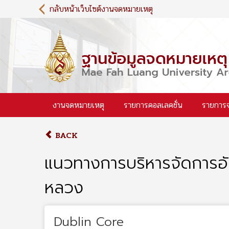
S
กลับหน้าเว็บไซต์งานจดหมายเหตุ
k
i
p
t
o
m
a
i
งานจดหมายเหตุ
รายการคอลเลคชั่น
รายการ
n
c
o
BACK
n
t
แนวทางการบริหารจัดการอั
e
n
หลวง
t
Dublin Core