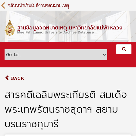
S
กลับหน้าเว็บไซต์งานจดหมายเหตุ
k
i
p
t
o
m
a
i
n
c
o
BACK
n
t
สารคดีเฉลิมพระเกียรติ สมเด็จ
e
n
พระเทพรัตนราชสุดาฯ สยาม
t
บรมราชกุมารี