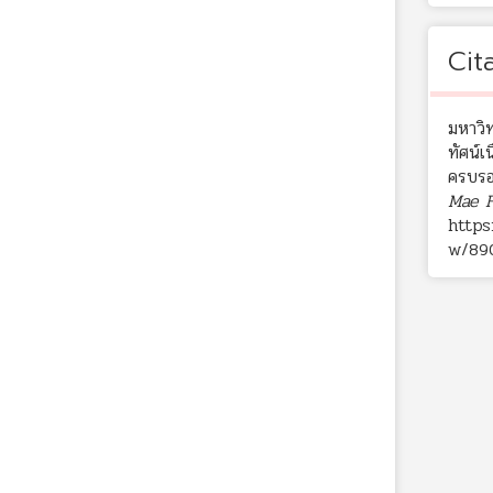
Cit
มหาวิท
ทัศน์เ
ครบรอ
Mae F
https
w/89