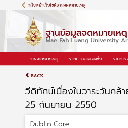
S
กลับหน้าเว็บไซต์งานจดหมายเหตุ
k
i
p
t
o
m
a
i
งานจดหมายเหตุ
รายการคอลเลคชั่น
รายการ
n
c
o
BACK
n
t
วีดิทัศน์เนื่องในวาระวันคล
e
n
25 กันยายน 2550
t
Dublin Core