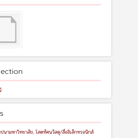
lection
์
s
าปนามหาวิทยาลัย
,
โสตทัศนวัสดุ/สื่ออิเล็กทรอนิกส์