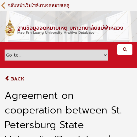
S
กลับหน้าเว็บไซต์งานจดหมายเหตุ
k
i
p
t
o
m
a
i
n
c
o
BACK
n
t
Agreement on
e
n
cooperation between St.
t
Petersburg State