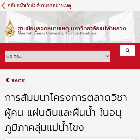
S
กลับหน้าเว็บไซต์งานจดหมายเหตุ
k
i
p
t
o
m
a
i
n
c
o
BACK
n
t
การสัมมนาโครงการตลาดวิชา
e
n
ผู้คน แผ่นดินและผืนน้ำ ในอนุ
t
ภูมิภาคลุ่มแม่น้ำโขง