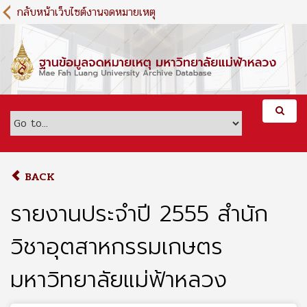
S
กลับหน้าเว็บไซต์งานจดหมายเหตุ
k
i
p
t
o
m
a
i
n
c
o
BACK
n
t
รายงานประจำปี 2555 สำนัก
e
n
วิชาอุตสาหกรรมเกษตร
t
มหาวิทยาลัยแม่ฟ้าหลวง