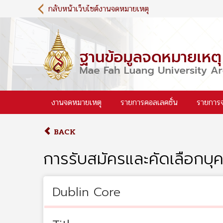
S
กลับหน้าเว็บไซต์งานจดหมายเหตุ
k
i
p
t
o
m
a
i
งานจดหมายเหตุ
รายการคอลเลคชั่น
รายการ
n
c
o
BACK
n
t
การรับสมัครและคัดเลือกบุ
e
n
t
Dublin Core