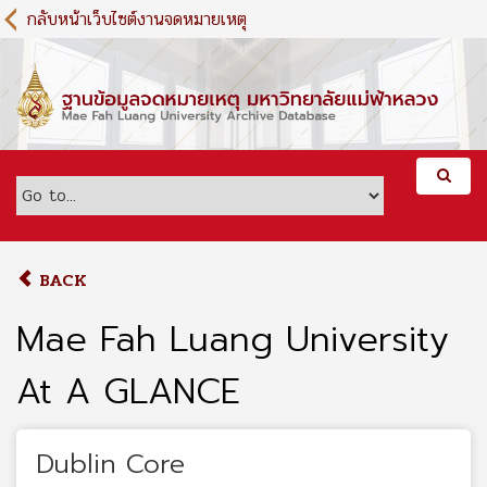
S
กลับหน้าเว็บไซต์งานจดหมายเหตุ
k
i
p
t
o
m
a
i
n
c
o
BACK
n
t
Mae Fah Luang University
e
n
At A GLANCE
t
Dublin Core