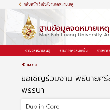
S
กลับหน้าเว็บไซต์งานจดหมายเหตุ
k
i
p
t
o
m
a
i
งานจดหมายเหตุ
รายการคอลเลคชั่น
รายการ
n
c
o
BACK
n
t
ขอเชิญร่วมงาน พิธีบายศรี
e
n
พรรษา
t
Dublin Core