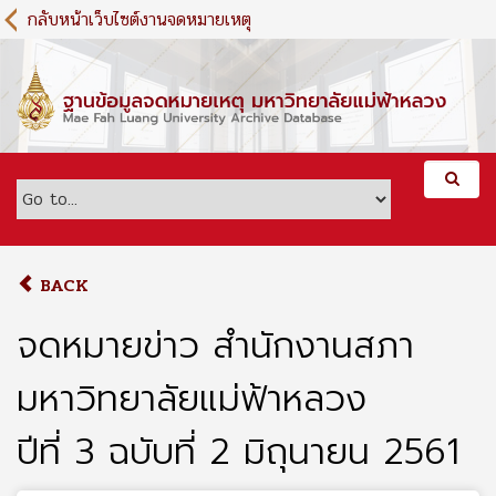
S
กลับหน้าเว็บไซต์งานจดหมายเหตุ
k
i
p
t
o
m
a
i
n
c
o
BACK
n
t
จดหมายข่าว สำนักงานสภา
e
n
มหาวิทยาลัยแม่ฟ้าหลวง
t
ปีที่ 3 ฉบับที่ 2 มิถุนายน 2561