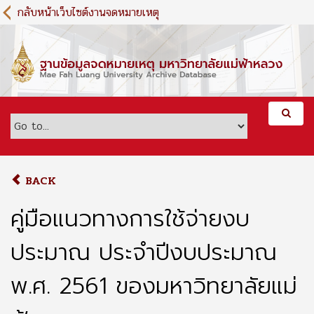
S
กลับหน้าเว็บไซต์งานจดหมายเหตุ
k
i
p
t
o
m
a
i
n
c
o
BACK
n
t
คู่มือแนวทางการใช้จ่ายงบ
e
n
ประมาณ ประจำปีงบประมาณ
t
พ.ศ. 2561 ของมหาวิทยาลัยแม่