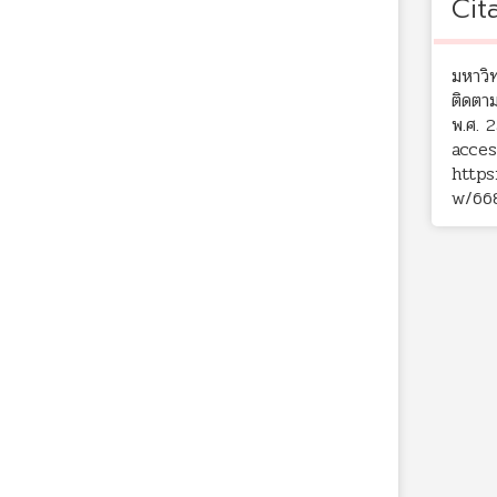
Cit
มหาวิ
ติดตา
พ.ศ. 
acces
https
w/66