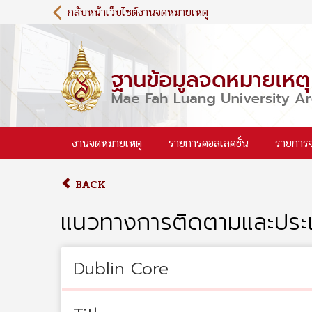
S
กลับหน้าเว็บไซต์งานจดหมายเหตุ
k
i
p
t
o
m
a
i
งานจดหมายเหตุ
รายการคอลเลคชั่น
รายการ
n
c
o
BACK
n
t
แนวทางการติดตามและประเ
e
n
t
Dublin Core