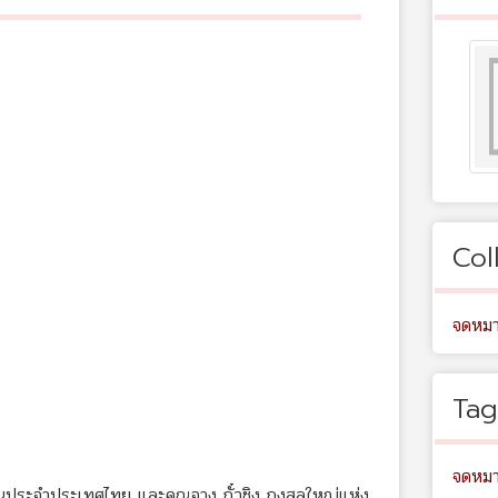
Col
จดหมา
Tag
จดหมา
ีนประจำประเทศไทย และคุณจาง กั๋วชิง กงสุลใหญ่แห่ง