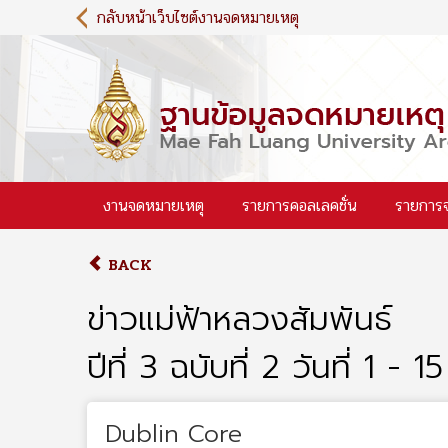
S
กลับหน้าเว็บไซต์งานจดหมายเหตุ
k
i
p
t
o
m
a
i
งานจดหมายเหตุ
รายการคอลเลคชั่น
รายการ
n
c
o
BACK
n
t
ข่าวแม่ฟ้าหลวงสัมพันธ์
e
n
ปีที่ 3 ฉบับที่ 2 วันที่ 1
t
Dublin Core