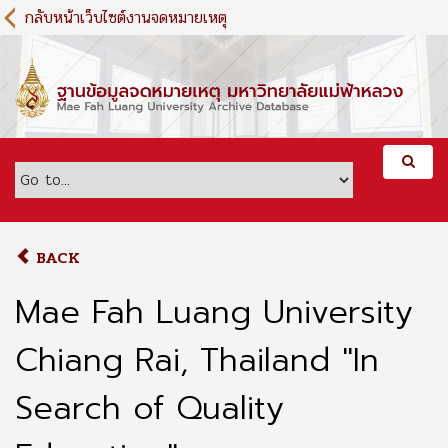
S
กลับหน้าเว็บไซต์งานจดหมายเหตุ
k
i
p
t
o
m
a
i
n
c
o
BACK
n
t
Mae Fah Luang University
e
n
Chiang Rai, Thailand "In
t
Search of Quality