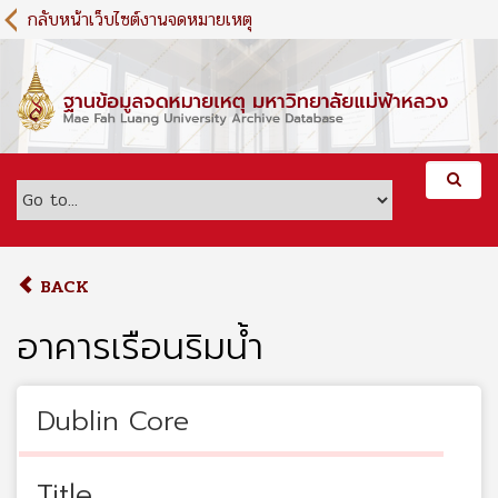
S
กลับหน้าเว็บไซต์งานจดหมายเหตุ
k
i
p
t
o
m
a
i
n
c
o
BACK
n
t
อาคารเรือนริมน้ำ
e
n
t
Dublin Core
Title