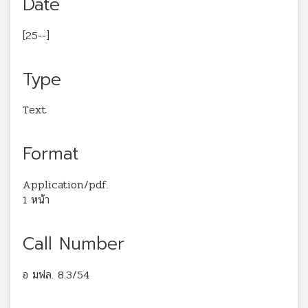
Date
[25--]
Type
Text
Format
Application/pdf.
1 หน้า
Call Number
อ มฟล. 8.3/54