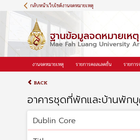
S
กลับหน้าเว็บไซต์งานจดหมายเหตุ
k
i
p
t
o
m
a
i
งานจดหมายเหตุ
รายการคอลเลคชั่น
รายการ
n
c
o
BACK
n
t
อาคารชุดที่พักและบ้านพัก
e
n
t
Dublin Core