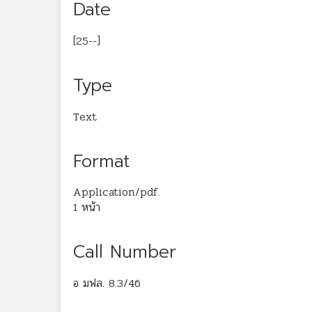
Date
[25--]
Type
Text
Format
Application/pdf.
1 หน้า
Call Number
อ มฟล. 8.3/46