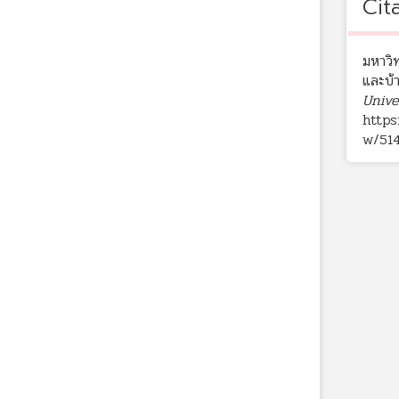
Cit
มหาวิท
และบ้
Unive
https
w/51