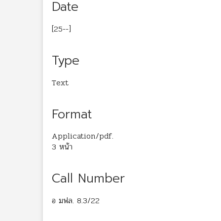
Date
[25--]
Type
Text
Format
Application/pdf.
3 หน้า
Call Number
อ มฟล. 8.3/22