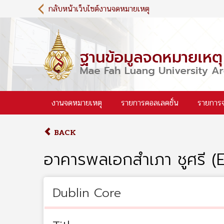
S
กลับหน้าเว็บไซต์งานจดหมายเหตุ
k
i
p
t
o
m
a
i
งานจดหมายเหตุ
รายการคอลเลคชั่น
รายการ
n
c
o
BACK
n
t
อาคารพลเอกสำเภา ชูศรี (
e
n
t
Dublin Core