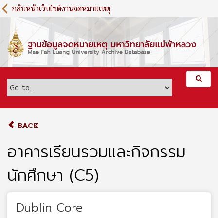
S
กลับหน้าเว็บไซต์งานจดหมายเหตุ
k
i
p
t
o
m
a
i
n
c
o
BACK
n
t
อาคารเรียนรวมและกิจกรรม
e
n
นักศึกษา (C5)
t
Dublin Core