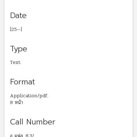
Date
[25--]
Type
Text
Format
Application/pdf.
8 หน้า
Call Number
อ มฟล. 8.3/