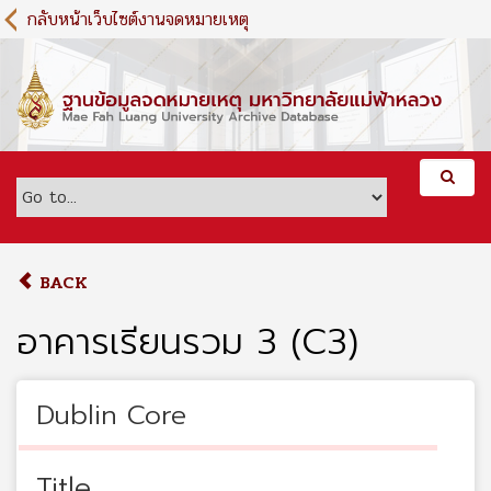
S
กลับหน้าเว็บไซต์งานจดหมายเหตุ
k
i
p
t
o
m
a
i
n
c
o
BACK
n
t
อาคารเรียนรวม 3 (C3)
e
n
t
Dublin Core
Title