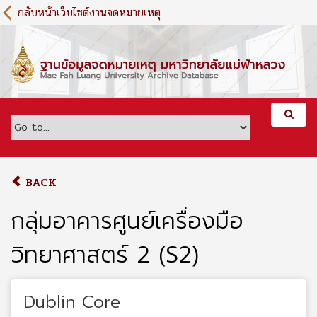
S
กลับหน้าเว็บไซต์งานจดหมายเหตุ
k
i
p
t
o
m
a
i
n
c
o
BACK
n
t
กลุ่มอาคารศูนย์เครื่องมือ
e
n
วิทยาศาสตร์ 2 (S2)
t
Dublin Core