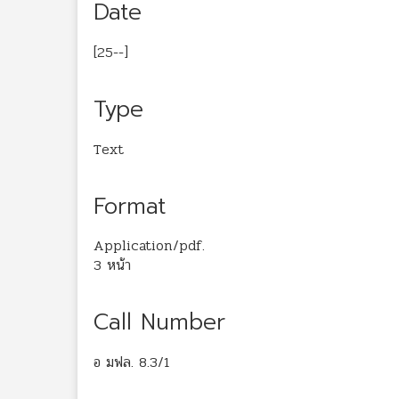
Date
[25--]
Type
Text
Format
Application/pdf.
3 หน้า
Call Number
อ มฟล. 8.3/1