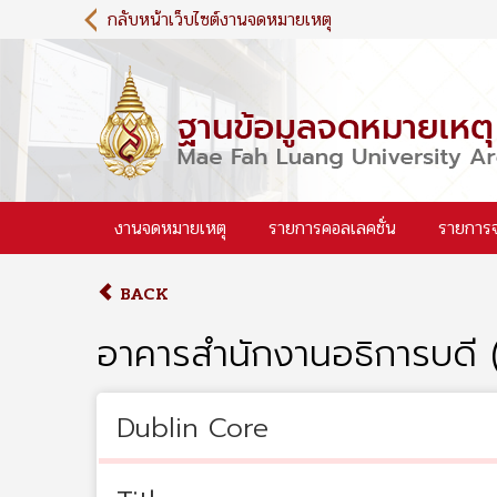
S
กลับหน้าเว็บไซต์งานจดหมายเหตุ
k
i
p
t
o
m
a
i
งานจดหมายเหตุ
รายการคอลเลคชั่น
รายการ
n
c
o
BACK
n
t
อาคารสำนักงานอธิการบดี (
e
n
t
Dublin Core