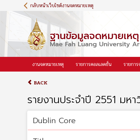
S
กลับหน้าเว็บไซต์งานจดหมายเหตุ
k
i
p
t
o
m
a
i
งานจดหมายเหตุ
รายการคอลเลคชั่น
รายการ
n
c
o
BACK
n
t
รายงานประจำปี 2551 มหาวิ
e
n
t
Dublin Core