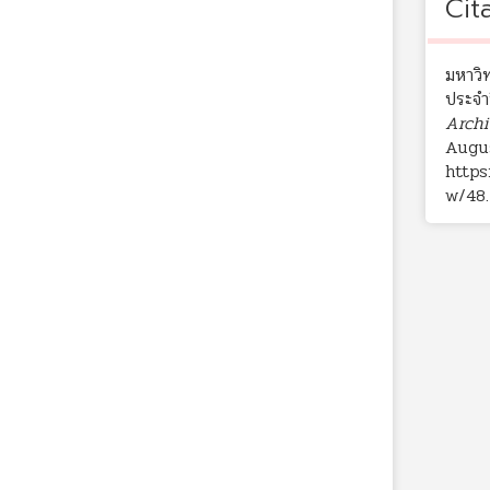
Cit
มหาวิ
ประจำ
Archi
Augus
https
w/48
.