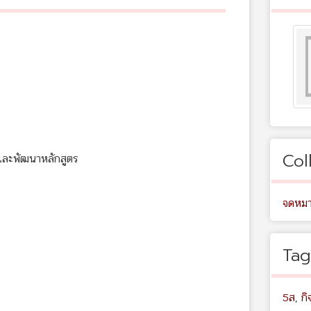
Col
และพัฒนาหลักสูตร
จดหมา
Tag
5ส
,
ก