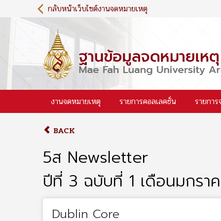
S
กลับหน้าเว็บไซต์งานจดหมายเหตุ
k
i
p
t
o
m
a
i
งานจดหมายเหตุ
รายการคอลเลคชั่น
รายการ
n
c
o
BACK
n
t
5ส Newsletter
e
n
ปีที่ 3 ฉบับที่ 1 เดือนมกร
t
Dublin Core