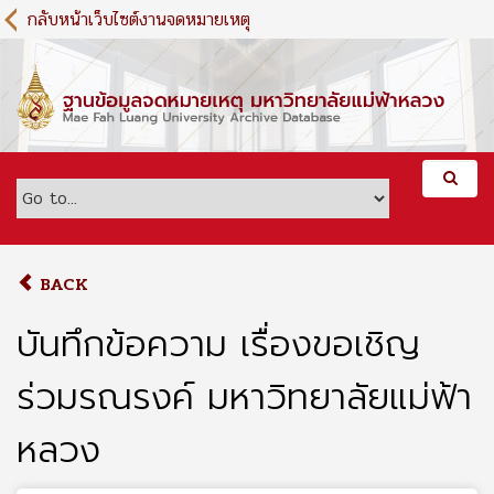
S
กลับหน้าเว็บไซต์งานจดหมายเหตุ
k
i
p
t
o
m
a
i
n
c
o
BACK
n
t
บันทึกข้อความ เรื่องขอเชิญ
e
n
ร่วมรณรงค์ มหาวิทยาลัยแม่ฟ้า
t
หลวง