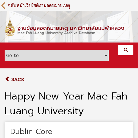
S
กลับหน้าเว็บไซต์งานจดหมายเหตุ
k
i
p
t
o
m
a
i
n
c
o
BACK
n
t
Happy New Year Mae Fah
e
n
Luang University
t
Dublin Core